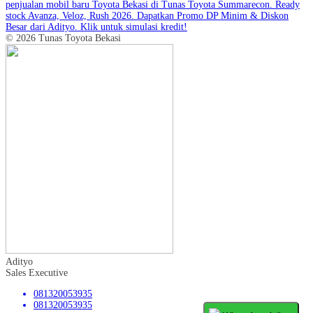
penjualan mobil baru Toyota Bekasi di Tunas Toyota Summarecon. Ready
stock Avanza, Veloz, Rush 2026. Dapatkan Promo DP Minim & Diskon
Besar dari Adityo. Klik untuk simulasi kredit!
© 2026 Tunas Toyota Bekasi
Adityo
Sales Executive
081320053935
081320053935