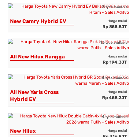
3
type available
New Camry Hybrid EV
Harga mulai
Rp 855.8JT
13
type available
All New Hilux Rangga
Harga mulai
Rp 194.3JT
4
type available
All New Yaris Cross
Harga mulai
Rp 458.2JT
Hybrid EV
4
type available
New Hilux
Harga mulai
Rp 416.8JT