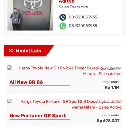
Adityo
Sales Executive
081320053935
081320053935
Model Lain
2
type available
All New GR 86
Harga mulai
Rp 1.1M
6
type available
New Fortuner GR Sport
Harga mulai
Rp 678.3JT