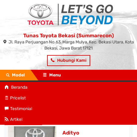
Tunas Toyota Bekasi (Summarecon)
Jl. Raya Perjuangan No.63, Marga Mulya, Kec. Bekasi Utara, Kota
Bekasi, Jawa Barat 17121
Hubungi Kami
Model
Menu
Beranda
Beranda
»
Model
» New Calya
Pricelist
New Calya
Testimonial
Preview
Artikel
Adityo