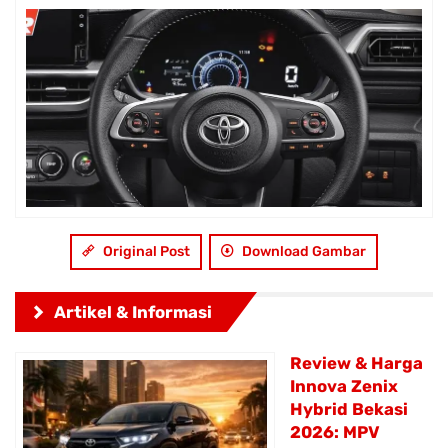
Original Post
Download Gambar
Artikel & Informasi
Review & Harga
Innova Zenix
Hybrid Bekasi
2026: MPV