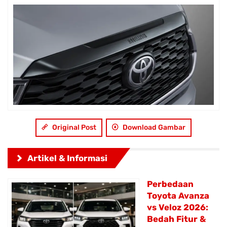
Original Post
Download Gambar
Artikel & Informasi
Perbedaan
Toyota Avanza
vs Veloz 2026:
Bedah Fitur &