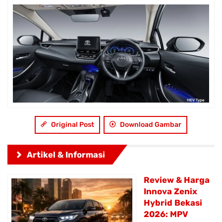
Original Post
Download Gambar
Artikel & Informasi
Review & Harga
Innova Zenix
Hybrid Bekasi
2026: MPV