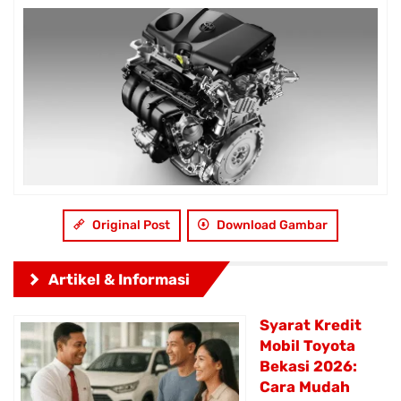
Original Post
Download Gambar
Artikel & Informasi
Syarat Kredit
Mobil Toyota
Bekasi 2026:
Cara Mudah