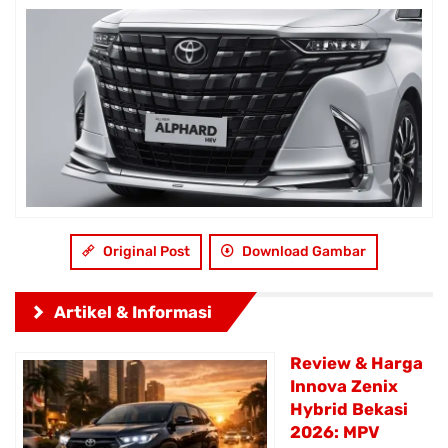
Original Post
Download Gambar
Artikel & Informasi
Review & Harga
Innova Zenix
Hybrid Bekasi
2026: MPV