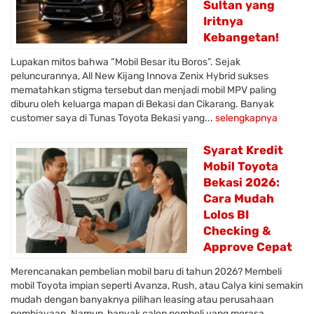
Sultan yang
Iritnya
Kebangetan!
Lupakan mitos bahwa “Mobil Besar itu Boros”. Sejak
peluncurannya, All New Kijang Innova Zenix Hybrid sukses
mematahkan stigma tersebut dan menjadi mobil MPV paling
diburu oleh keluarga mapan di Bekasi dan Cikarang. Banyak
customer saya di Tunas Toyota Bekasi yang...
selengkapnya
Syarat Kredit
Mobil Toyota
Bekasi 2026:
Cara Mudah
Lolos BI
Checking &
Approve Cepat
Merencanakan pembelian mobil baru di tahun 2026? Membeli
mobil Toyota impian seperti Avanza, Rush, atau Calya kini semakin
mudah dengan banyaknya pilihan leasing atau perusahaan
pembiayaan. Namun, banyak calon pembeli yang merasa