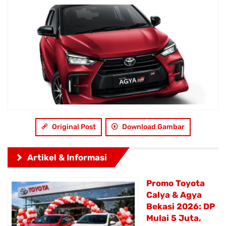
Original Post
Download Gambar
Artikel & Informasi
Promo Toyota
Calya & Agya
Bekasi 2026: DP
Mulai 5 Juta,