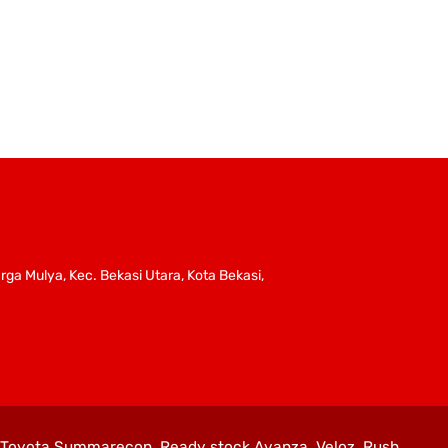
ga Mulya, Kec. Bekasi Utara, Kota Bekasi,
s Toyota Summarecon. Ready stock Avanza, Veloz, Rush