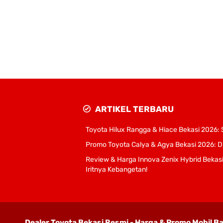
ARTIKEL TERBARU
Toyota Hilux Rangga & Hiace Bekasi 2026: 
Promo Toyota Calya & Agya Bekasi 2026: DP 
Review & Harga Innova Zenix Hybrid Bekas
Iritnya Kebangetan!
Dealer Toyota Bekasi Resmi - Harga & Promo Mobil B