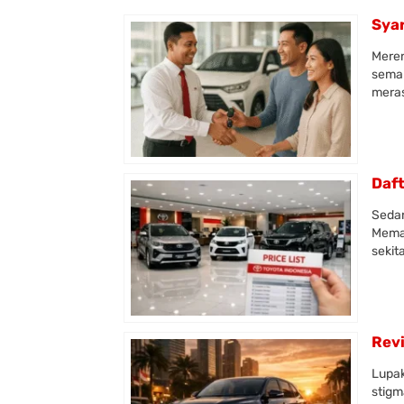
Syar
Meren
semak
meras
Daft
Sedan
Memas
sekit
Revi
Lupak
stigm