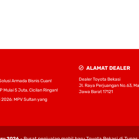
ALAMAT DEALER
Dealer Toyota Bekasi
Solusi Armada Bisnis Cuan!
Jl. Raya Perjuangan No.63, Mar
Mulai 5 Juta, Cicilan Ringan!
Jawa Barat 17121
i 2026: MPV Sultan yang
aru 2026
- Pusat penjualan mobil baru Toyota Bekasi di Tuna