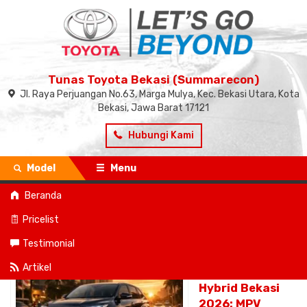
Tunas Toyota Bekasi (Summarecon)
Jl. Raya Perjuangan No.63, Marga Mulya, Kec. Bekasi Utara, Kota
Bekasi, Jawa Barat 17121
Hubungi Kami
Model
Menu
Beranda
Beranda
»
Tags "Harga Zenix Hybrid 2026"
Pricelist
Tags Harga Zenix Hybrid 2026
Testimonial
Review & Harga
Artikel
Innova Zenix
Hybrid Bekasi
2026: MPV